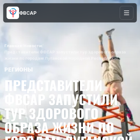
ФВСАР
Главная
/
Новости
/
Представители ФВСАР запустили тур здорового образа
жизни по городам Луганской Народной Республики!
РЕГИОНЫ
ПРЕДСТАВИТЕЛИ
ФВСАР ЗАПУСТИЛИ
ТУР ЗДОРОВОГО
ОБРАЗА ЖИЗНИ ПО