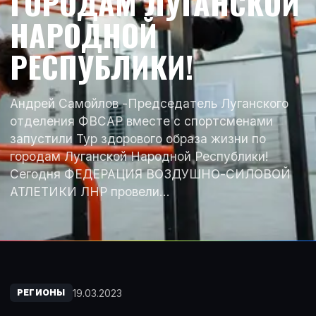
ГОРОДАМ ЛУГАНСКОЙ
НАРОДНОЙ
РЕСПУБЛИКИ!
Андрей Самойлов -Председатель Луганского
отделения ФВСАР вместе с спортсменами
запустили Тур здорового образа жизни по
городам Луганской Народной Республики!
Сегодня ФЕДЕРАЦИЯ ВОЗДУШНО-СИЛОВОЙ
АТЛЕТИКИ ЛНР провели…
19.03.2023
РЕГИОНЫ