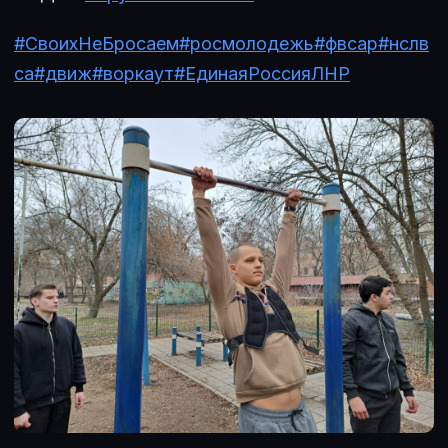
#СвоихНеБросаем
#росмолодежь
#фвсар
#нслв
са
#движ
#воркаут
#ЕдинаяРоссияЛНР