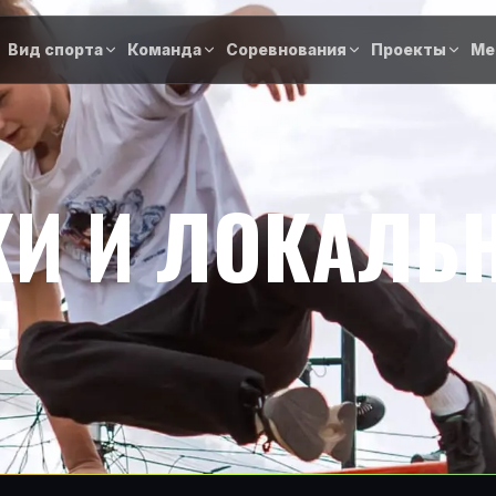
Вид спорта
Команда
Соревнования
Проекты
Ме
И И ЛОКАЛЬ
Е