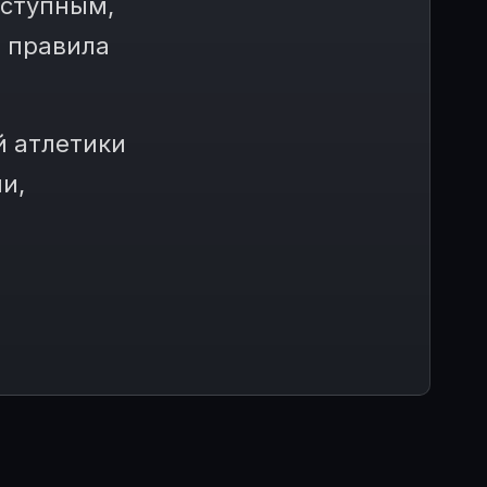
оступным,
е правила
й атлетики
и,