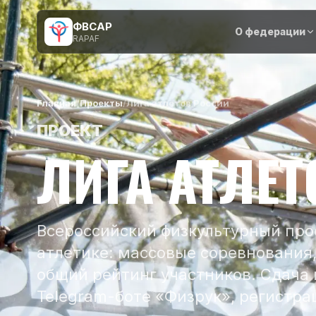
ФВСАР
О федерации
RAPAF
Главная
/
Проекты
/
Лига атлетов России
ПРОЕКТ
ЛИГА АТЛЕТ
Всероссийский физкультурный про
атлетике: массовые соревнования,
общий рейтинг участников. Сдача
Telegram-боте «Физрук», регистра