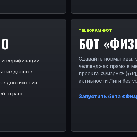
TELEGRAM-БОТ
НО
БОТ «ФИЗ
Сдавайте нормативы, у
а и верификации
челленджах прямо в м
рытые данные
проекта «Физрук» (@tg
активности Лиги без у
вые достижения
ей стране
Запустить бота «Физ