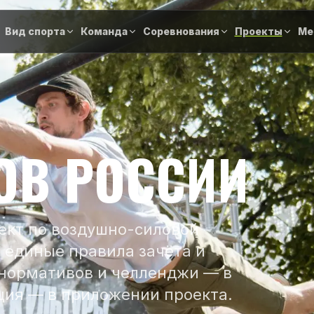
Вид спорта
Команда
Соревнования
Проекты
Ме
ОВ РОССИИ
ект по воздушно-силовой
 единые правила зачёта и
 нормативов и челленджи — в
ция — в приложении проекта.