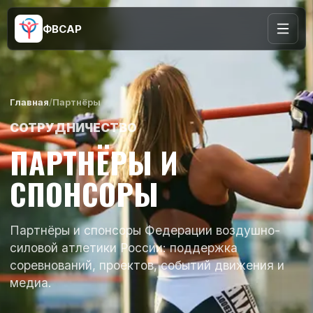
ФВСАР
Главная
/
Партнёры
СОТРУДНИЧЕСТВО
ПАРТНЁРЫ И
СПОНСОРЫ
Партнёры и спонсоры Федерации воздушно-
силовой атлетики России: поддержка
соревнований, проектов, событий движения и
медиа.