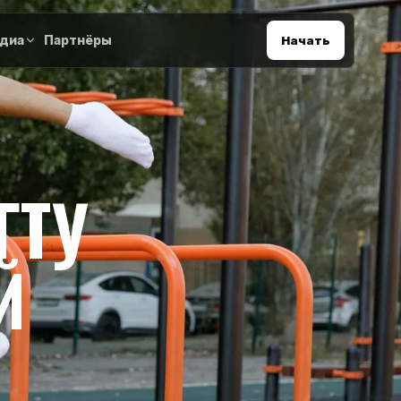
диа
Партнёры
Начать
ГТУ
Й