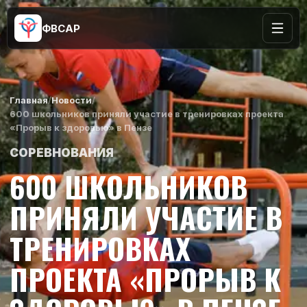
ФВСАР
Главная
/
Новости
/
600 школьников приняли участие в тренировках проекта
«Прорыв к здоровью» в Пензе
СОРЕВНОВАНИЯ
600 ШКОЛЬНИКОВ
ПРИНЯЛИ УЧАСТИЕ В
ТРЕНИРОВКАХ
ПРОЕКТА «ПРОРЫВ К