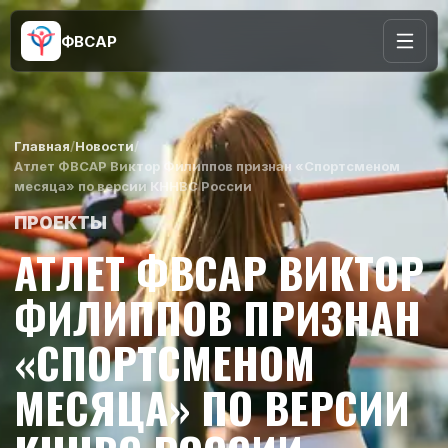
ФВСАР
Главная
/
Новости
/
Атлет ФВСАР Виктор Филиппов признан «Спортсменом
месяца» по версии КННВС России
ПРОЕКТЫ
АТЛЕТ ФВСАР ВИКТОР
ФИЛИППОВ ПРИЗНАН
«СПОРТСМЕНОМ
МЕСЯЦА» ПО ВЕРСИИ