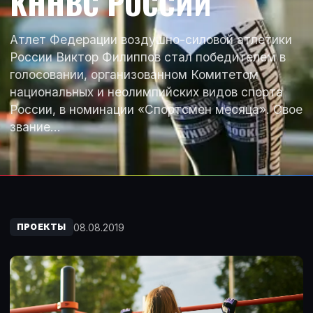
КННВС РОССИИ
Атлет Федерации воздушно-силовой атлетики
России Виктор Филиппов стал победителем в
голосовании, организованном Комитетом
национальных и неолимпийских видов спорта
России, в номинации «Спортсмен месяца». Свое
звание…
08.08.2019
ПРОЕКТЫ