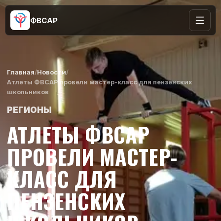
ФВСАР
Главная
/
Новости
/
Атлеты ФВСАР провели мастер-класс для пензенских
школьников
РЕГИОНЫ
АТЛЕТЫ ФВСАР
ПРОВЕЛИ МАСТЕР-
КЛАСС ДЛЯ
ПЕНЗЕНСКИХ