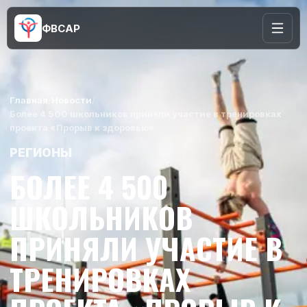
ФВСАР
Главная
/
Новости
/
Более 4 500 школьников приняли участие в тренировках
проекта «Прорыв к здоровью»
РЕГИОНЫ
БОЛЕЕ 4 500
ШКОЛЬНИКОВ
ПРИНЯЛИ УЧАСТИЕ В
ТРЕНИРОВКАХ