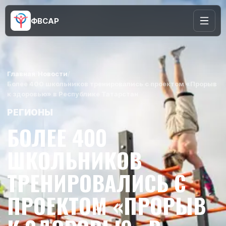
ФВСАР
Главная
/
Новости
/
Более 400 школьников тренировались с проектом «Прорыв
к здоровью» в Республике Татарстан
РЕГИОНЫ
БОЛЕЕ 400
ШКОЛЬНИКОВ
ТРЕНИРОВАЛИСЬ С
ПРОЕКТОМ «ПРОРЫВ