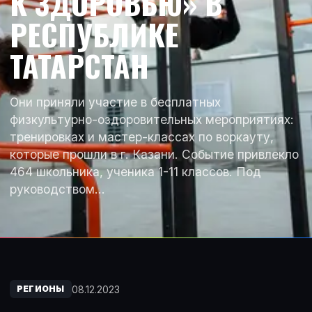
К ЗДОРОВЬЮ» В
РЕСПУБЛИКЕ
ТАТАРСТАН
Они приняли участие в бесплатных
физкультурно-оздоровительных мероприятиях:
тренировках и мастер-классах по воркауту,
которые прошли в г. Казани. Событие привлекло
464 школьника, ученика 1-11 классов. Под
руководством…
08.12.2023
РЕГИОНЫ