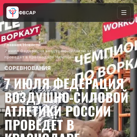
ФВСАР
Главная
/
Новости
/
7 июля Федерация воздушно-силовой атлетики России
проведёт в Краснодаре Чемпионат KFC по воркауту
СОРЕВНОВАНИЯ
7 ИЮЛЯ ФЕДЕРАЦИЯ
ВОЗДУШНО-СИЛОВОЙ
АТЛЕТИКИ РОССИИ
ПРОВЕДЁТ В