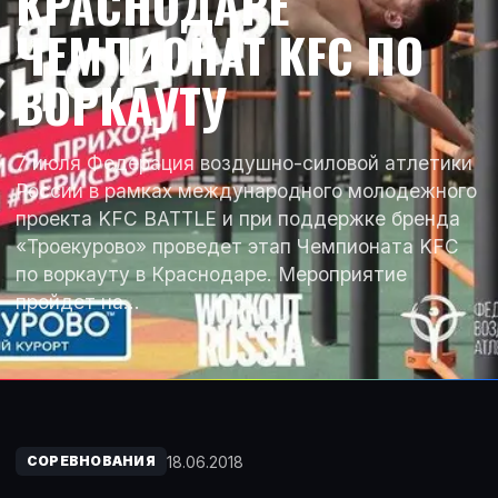
КРАСНОДАРЕ
ЧЕМПИОНАТ KFC ПО
ВОРКАУТУ
7 июля Федерация воздушно-силовой атлетики
России в рамках международного молодежного
проекта KFC BATTLE и при поддержке бренда
«Троекурово» проведет этап Чемпионата KFC
по воркауту в Краснодаре. Мероприятие
пройдет на…
18.06.2018
СОРЕВНОВАНИЯ