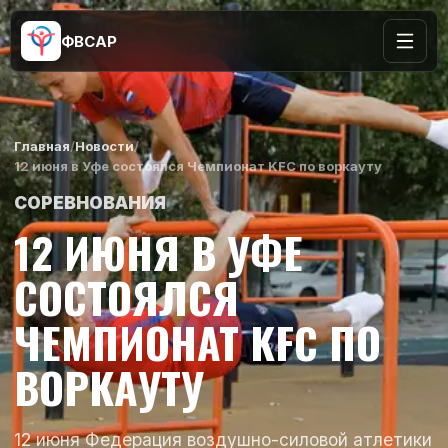
ФВСАР
Главная
/
Новости
/
12 июня в Уфе состоялся Чемпионат KFC по воркауту
СОРЕВНОВАНИЯ
12 ИЮНЯ В УФЕ
СОСТОЯЛСЯ
ЧЕМПИОНАТ KFC ПО
ВОРКАУТУ
12 июня Федерация воздушно-силовой атлетики