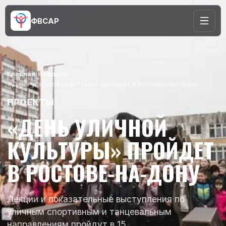
ФВСАР
Главная
/
Новости
/
«День уличной культуры» пройдет в Ростове-на-Дону
ПРОЕКТЫ
«ДЕНЬ УЛИЧНОЙ
КУЛЬТУРЫ» ПРОЙДЕТ
В РОСТОВЕ-НА-ДОНУ
Лекции и показательные выступления по
уличным спортивным и танцевальным
направлениям пройдут в 15