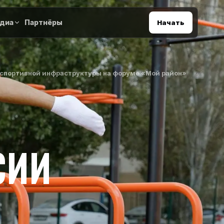
диа
Партнёры
Начать
спортивной инфраструктуры на форуме «Мой район»
СИИ