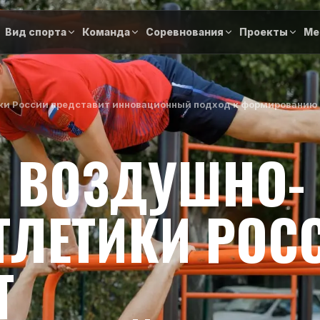
Вид спорта
Команда
Соревнования
Проекты
Ме
ки России представит инновационный подход к формированию 
 ВОЗДУШНО-
ТЛЕТИКИ РОС
Т