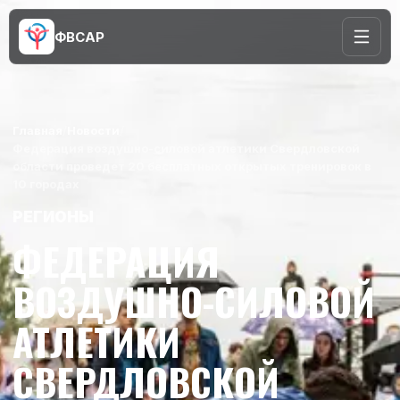
ФВСАР
Главная
/
Новости
/
Федерация воздушно-силовой атлетики Свердловской
области проведет 20 бесплатных открытых тренировок в
10 городах
РЕГИОНЫ
ФЕДЕРАЦИЯ
ВОЗДУШНО-СИЛОВОЙ
АТЛЕТИКИ
СВЕРДЛОВСКОЙ