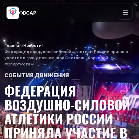
ФВСАР
Главная
/
Новости
/
Федерация воздушно-силовой атлетики России приняла
участие в грандиозном шоу Светланы Хоркиной
«СпортРота»!
СОБЫТИЯ ДВИЖЕНИЯ
ФЕДЕРАЦИЯ
ВОЗДУШНО-СИЛОВОЙ
АТЛЕТИКИ РОССИИ
ПРИНЯЛА УЧАСТИЕ В