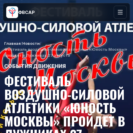
ФВСАР
Главная
/
Новости
/
Фестиваль воздушно-силовой атлетики «Юность Москвы»
пройдет в Лужниках 27 августа
СОБЫТИЯ ДВИЖЕНИЯ
ФЕСТИВАЛЬ
ВОЗДУШНО-СИЛОВОЙ
АТЛЕТИКИ «ЮНОСТЬ
МОСКВЫ» ПРОЙДЕТ В