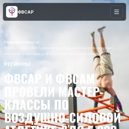
ФВСАР
Главная
/
Новости
/
ФВСАР и ФВСАМ провели мастер-классы по воздушно-
силовой атлетике для 5 000 московских школьников
РЕГИОНЫ
ФВСАР И ФВСАМ
ПРОВЕЛИ МАСТЕР-
КЛАССЫ ПО
ВОЗДУШНО-СИЛОВОЙ