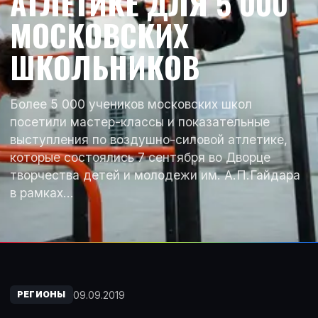
АТЛЕТИКЕ ДЛЯ 5 000
МОСКОВСКИХ
ШКОЛЬНИКОВ
Более 5 000 учеников московских школ
посетили мастер-классы и показательные
выступления по воздушно-силовой атлетике,
которые состоялись 7 сентября во Дворце
творчества детей и молодежи им. А.П.Гайдара
в рамках…
09.09.2019
РЕГИОНЫ