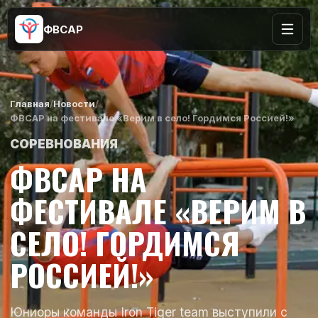
ФВСАР
Главная
/
Новости
/
ФВСАР на фестивале «Верим в село! Гордимся Россией!»
СОРЕВНОВАНИЯ
ФВСАР НА
ФЕСТИВАЛЕ «ВЕРИМ В
СЕЛО! ГОРДИМСЯ
РОССИЕЙ!»
Юниоры команды Iron Tiger team выступили с