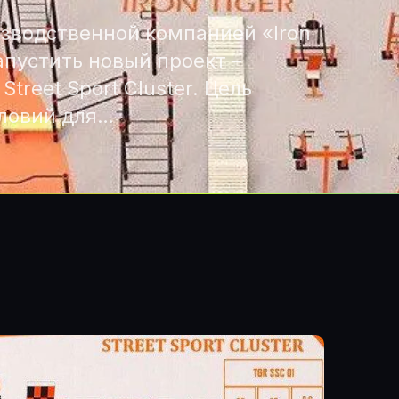
зводственной компанией «Iron
апустить новый проект –
reet Sport Cluster. Цель
словий для…