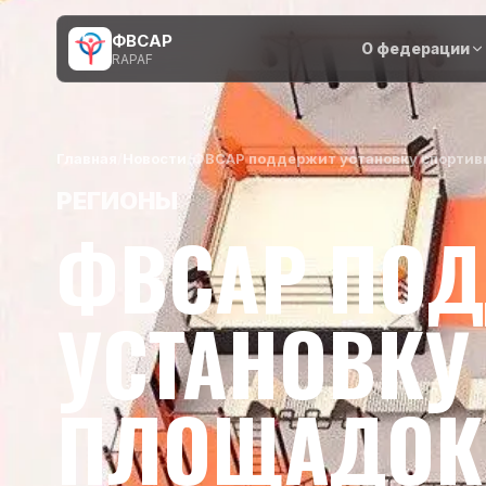
ФВСАР
О федерации
RAPAF
Главная
/
Новости
/
ФВСАР поддержит установку спортивн
РЕГИОНЫ
ФВСАР ПО
УСТАНОВКУ
ПЛОЩАДОК 