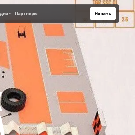
диа
Партнёры
Начать
Х
А