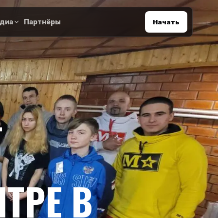
диа
Партнёры
Начать
-
ТРЕ В