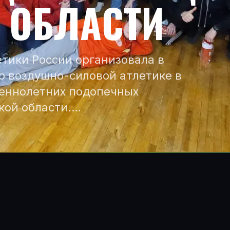
 ОБЛАСТИ
тики России организовала в
о воздушно-силовой атлетике в
шеннолетних подопечных
кой области.…