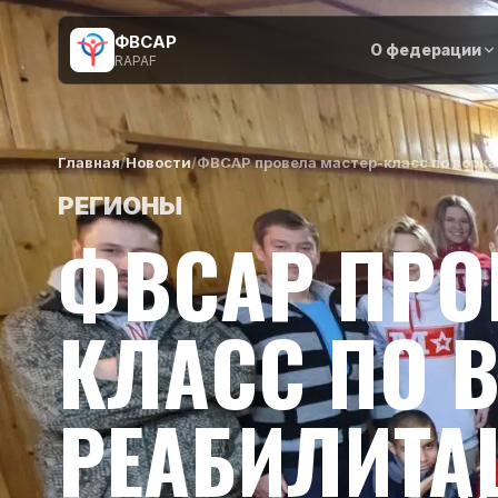
ФВСАР
О федерации
RAPAF
Главная
/
Новости
/
ФВСАР провела мастер-класс по ворка
РЕГИОНЫ
ФВСАР ПРО
КЛАСС ПО 
РЕАБИЛИТА