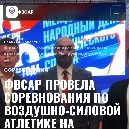
ФВСАР
Главная
/
Новости
/
ФВСАР провела соревнования по воздушно-силовой
атлетике на праздновании Международного студенческого
дня
СОРЕВНОВАНИЯ
ФВСАР ПРОВЕЛА
СОРЕВНОВАНИЯ ПО
ВОЗДУШНО-СИЛОВОЙ
АТЛЕТИКЕ НА