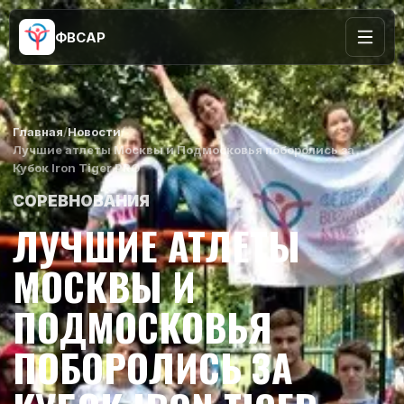
ФВСАР
Главная
/
Новости
/
Лучшие атлеты Москвы и Подмосковья поборолись за
Кубок Iron Tiger PRO
СОРЕВНОВАНИЯ
ЛУЧШИЕ АТЛЕТЫ
МОСКВЫ И
ПОДМОСКОВЬЯ
ПОБОРОЛИСЬ ЗА