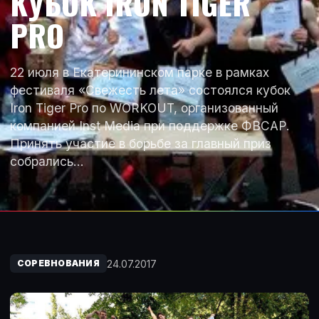
КУБОК IRON TIGER
PRO
22 июля в Екатерининском парке в рамках
фестиваля «Свежесть лета» состоялся кубок
Iron Tiger Pro по WORKOUT, организованный
компанией Inst Media при поддержке ФВСАР.
Принять участие в борьбе за главный приз
собрались…
24.07.2017
СОРЕВНОВАНИЯ