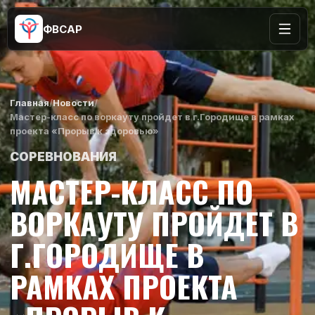
ФВСАР
Главная
/
Новости
/
Мастер-класс по воркауту пройдет в г.Городище в рамках
проекта «Прорыв к здоровью»
СОРЕВНОВАНИЯ
МАСТЕР-КЛАСС ПО
ВОРКАУТУ ПРОЙДЕТ В
Г.ГОРОДИЩЕ В
РАМКАХ ПРОЕКТА