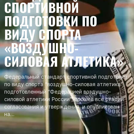
СПОРТИВНОЙ
ПОДГОТОВКИ ПО
ВИДУ СПОРТА
«ВОЗДУШНО-
СИЛОВАЯ АТЛЕТИКА»
Федеральный стандарт спортивной подготовки
по виду спорта “воздушно-силовая атлетика”,
подготовленный “Федерацией воздушно-
силовой атлетики России”, прошел все стадии
согласования и утверждения, и опубликован
на…