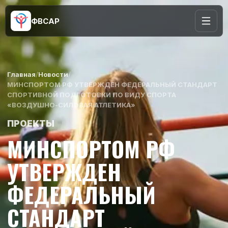
ФВСАР
Главная
/
Новости
/
МИНСПОРТОМ РФ УТВЕРЖДЕН ФЕДЕРАЛЬНЫЙ СТАНДАРТ
СПОРТИВНОЙ ПОДГОТОВКИ ПО ВИДУ СПОРТА
«ВОЗДУШНО-СИЛОВАЯ АТЛЕТИКА»
ПРОЕКТЫ
МИНСПОРТОМ РФ
УТВЕРЖДЕН
ФЕДЕРАЛЬНЫЙ
СТАНДАРТ