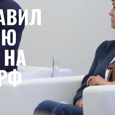
АВИЛ
ИЮ
 НА
 РФ