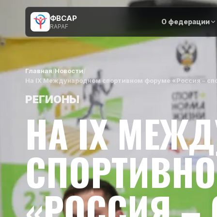
ФВСАР
О федерации
RAPAF
Главная
/
Новости
/
На IX Международном спортивном форуме «Россия – сп
РЕГИОНЫ
НА IX МЕЖ
СПОРТИВНО
«РОССИЯ –