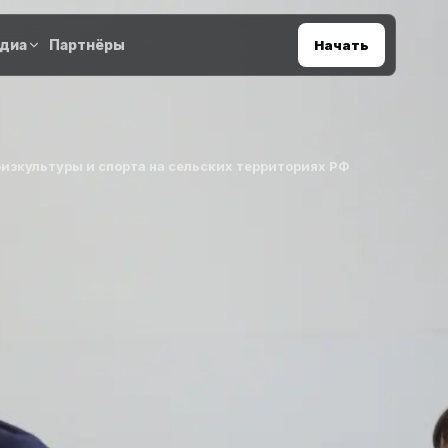
диа
Партнёры
Начать
зкультуры и спорта на сельских территориях РФ