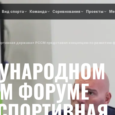
Вид спорта
Команда
Соревнования
Проекты
Ме
ортивная держава» РССМ представил концепцию по развитию фи
ДУНАРОДНОМ
М ФОРУМЕ
 СПОРТИВНАЯ