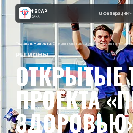
ФВСАР
О федерации
RAPAF
Главная
/
Новости
/
Открытые тренировки проекта «Прорыв
РЕГИОНЫ
ОТКРЫТЫЕ 
ПРОЕКТА «
ЗДОРОВЬЮ»