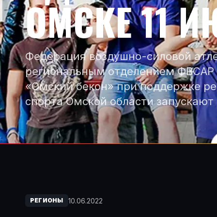
ОМСКЕ 11 
Федерация воздушно-силовой атле
региональным отделением ФВСАР 
«Омский бекон» при поддержке р
спорта Омской области запускают
10.06.2022
РЕГИОНЫ