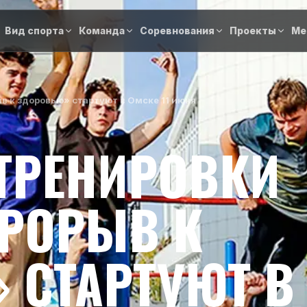
Вид спорта
Команда
Соревнования
Проекты
Ме
 к здоровью» стартуют в Омске 11 июня
ТРЕНИРОВКИ
ПРОРЫВ К
 СТАРТУЮТ В