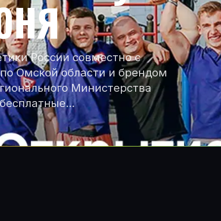
ИЮНЯ
тики России совместно с
по Омской области и брендом
егионального Министерства
 бесплатные…