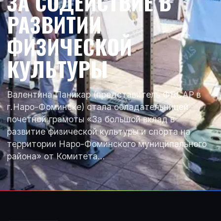
ЗА СОДЕЙСТВИЕ В
РАЗВИТИИ
ФИЗИЧЕСКОЙ
КУЛЬТУРЫ
Валентина Паникар (представитель ФВСАР в
г.Наро-Фоминске) стала обладательницей
почетной грамоты «За большой вклад в
развитие физической культуры и спорта на
территории Наро-Фоминского муниципального
района» от Комитета…