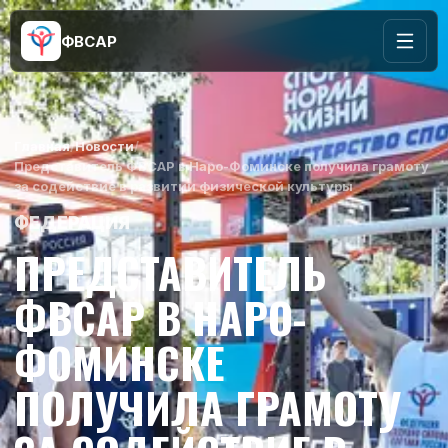
ФВСАР
Главная
/
Новости
/
Представитель ФВСАР в Наро-Фоминске получила грамоту
за содействие в развитии физической культуры
ФЕДЕРАЦИЯ
ПРЕДСТАВИТЕЛЬ
ФВСАР В НАРО-
ФОМИНСКЕ
ПОЛУЧИЛА ГРАМОТУ