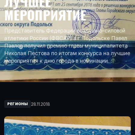
ЛУЧШЕЕ
МЕРОПРИЯТИЕ
Представитель Федерации воздушно-силовой
атлетики России (ФВСАР) в г.Подольске Павел
Павлов получил премию главы муниципалитета
Николая Пестова по итогам конкурса на лучшие
мероприятия к дню города в номинации…
28.11.2018
РЕГИОНЫ