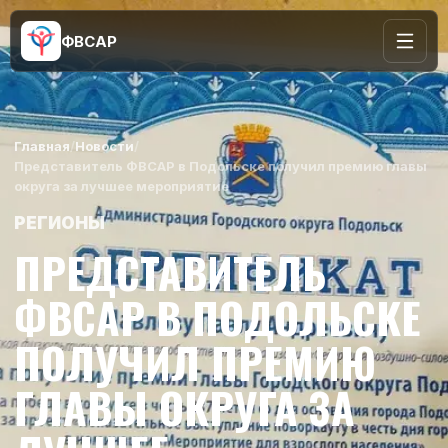
ФВСАР
Главная
/
Новости
/
Представитель ФВСАР в Подольске получил премию главы
округа за лучшее мероприятие
РЕГИОНЫ
ПРЕДСТАВИТЕЛЬ
ФВСАР В ПОДОЛЬСКЕ
ПОЛУЧИЛ ПРЕМИЮ
ГЛАВЫ ОКРУГА ЗА