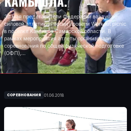
КАМЫШЛА.
30 мая представители Федерации воздушно-
силовой атлетики России провели Workout picnic
в поселке Камышла Самарской области. В
рамках мероприятия атлеты организовали
соревнования по общей физической подготовке
(ОФП),…
01.06.2018
СОРЕВНОВАНИЯ