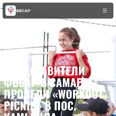
ФВСАР
Главная
/
Новости
/
Представители ФВСАР в Самаре провели «Workout Picnic»
в пос. Камышла.
СОРЕВНОВАНИЯ
ПРЕДСТАВИТЕЛИ
ФВСАР В САМАРЕ
ПРОВЕЛИ «WORKOUT
PICNIC» В ПОС.