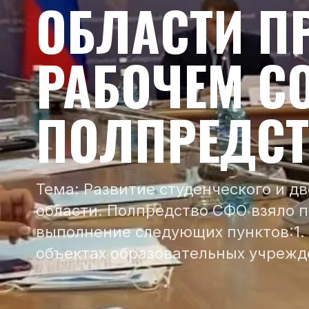
ОБЛАСТИ П
РАБОЧЕМ С
ПОЛПРЕДСТ
Тема: Развитие студенческого и д
области. Полпредство СФО взяло 
выполнение следующих пунктов:1.
объектах образовательных учреж