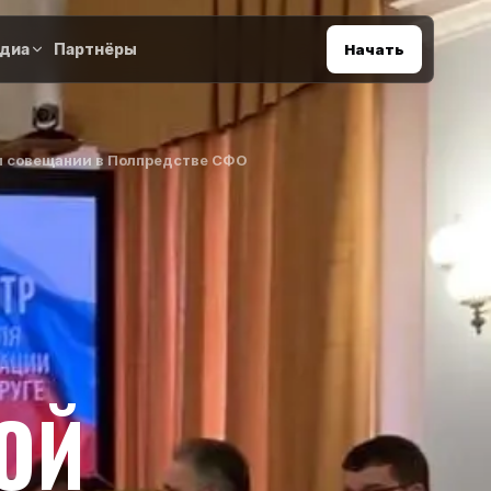
диа
Партнёры
Начать
м совещании в Полпредстве СФО
ОЙ