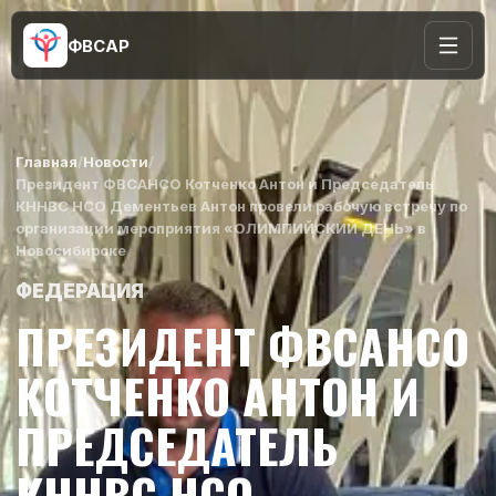
ФВСАР
Главная
/
Новости
/
Президент ФВСАНСО Котченко Антон и Председатель
КННВС НСО Дементьев Антон провели рабочую встречу по
организации мероприятия «ОЛИМПИЙСКИЙ ДЕНЬ» в
Новосибирске
ФЕДЕРАЦИЯ
ПРЕЗИДЕНТ ФВСАНСО
КОТЧЕНКО АНТОН И
ПРЕДСЕДАТЕЛЬ
КННВС НСО