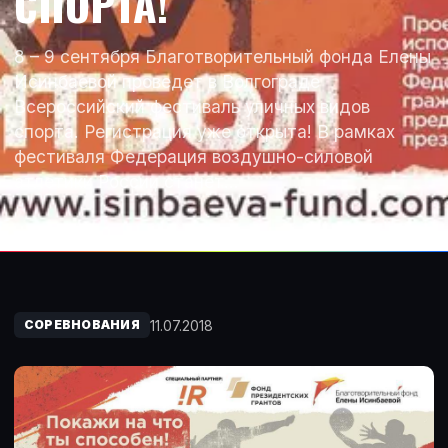
СПОРТА!
8 – 9 сентября Благотворительный фонда Елены
Исинбаевой проведет в Волгограде
Всероссийский фестиваль уличных видов
спорта. Регистрация уже открыта! В рамках
фестиваля Федерация воздушно-силовой
атлетики России станет…
11.07.2018
СОРЕВНОВАНИЯ