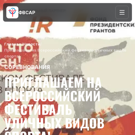
ФВСАР
Главная
/
Новости
/
Приглашаем на Всероссийский фестиваль уличных видов
спорта!
СОРЕВНОВАНИЯ
ПРИГЛАШАЕМ НА
ВСЕРОССИЙСКИЙ
ФЕСТИВАЛЬ
УЛИЧНЫХ ВИДОВ