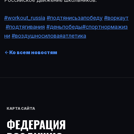
#workout_russia
#подтянисьзапобеду
#воркаут
#подтягивания
#деньпобеды
#спортнормажиз
ни
#воздушносиловаяатлетика
Ко всем новостям
КАРТА САЙТА
ФЕДЕРАЦИЯ