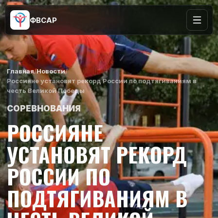
ФВСАР
Главная
/
Новости
/
Россияне установят рекорд России по подтягиваниям в
честь Великой Победы
СОРЕВНОВАНИЯ
РОССИЯНЕ
УСТАНОВЯТ РЕКОРД
РОССИИ ПО
ПОДТЯГИВАНИЯМ В