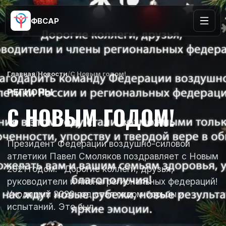
ФВСАР
Главная
/
Новости
/
С Новым годом!
РЕГИОНЫ
С НОВЫМ ГОДОМ!
Президент Федерации воздушно-силовой
атлетики Павел Смоляков поздравляет с Новым
2021 годом: “Дорогие коллеги, друзья,
руководители и члены региональных федераций!
Уходящий 2020 год стал годом борьбы и
испытаний. Это был…