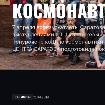
КОСМОНАВ
7 апреля воркаут-атлеты Саратов
выступлениями в ТЦ «Оранжевый»
приурочено ко Дню космонавтики
ЦЕНТРА САРАТОВ» подготовила по
12.04.2018
РЕГИОНЫ