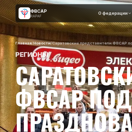
ФВСАР
О федерации
RAPAF
Главная
/
Новости
/
Саратовские представители ФВСАР п
РЕГИОНЫ
САРАТОВСК
ФВСАР ПО
ПРАЗДНОВА