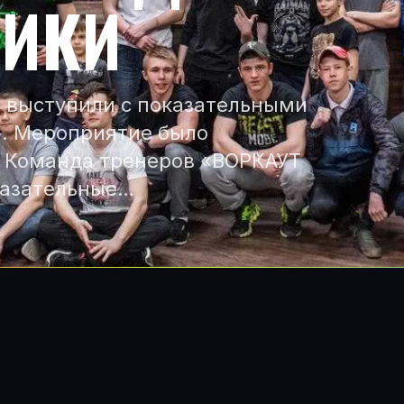
ТИКИ
а выступили с показательными
. Мероприятие было
. Команда тренеров «ВОРКАУТ
казательные…