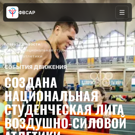
ФВСАР
Главная
/
Новости
/
Создана Национальная студенческая лига воздушно-
силовой атлетики
СОБЫТИЯ ДВИЖЕНИЯ
СОЗДАНА
НАЦИОНАЛЬНАЯ
СТУДЕНЧЕСКАЯ ЛИГА
ВОЗДУШНО-СИЛОВОЙ