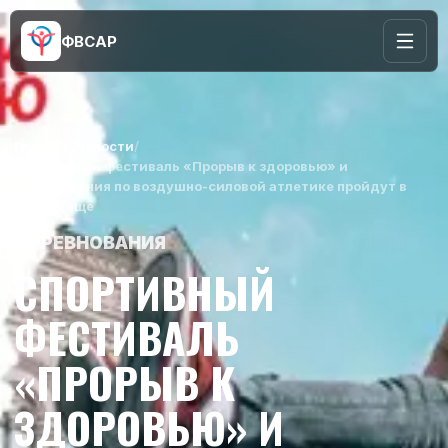
ФВСАР
Главная
/
Новости
/
Спортивный фестиваль «Прорыв к здоровью» и
соревнования по воздушно-силовой атлетике пройдут в
г.Городище
СОРЕВНОВАНИЯ
СПОРТИВНЫЙ
ФЕСТИВАЛЬ
«ПРОРЫВ К
ЗДОРОВЬЮ» И