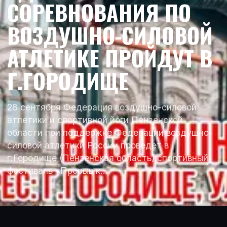
СОРЕВНОВАНИЯ ПО
ВОЗДУШНО-СИЛОВОЙ
АТЛЕТИКЕ ПРОЙДУТ В
Г.ГОРОДИЩЕ
28 сентября Федерация воздушно-силовой
атлетики и спортивной йоги Пензенской
области при поддержке Федерации воздушно-
силовой атлетики России проведет в
г.Городище (Пензенская область) спортивный
фестиваль «Прорыв к…