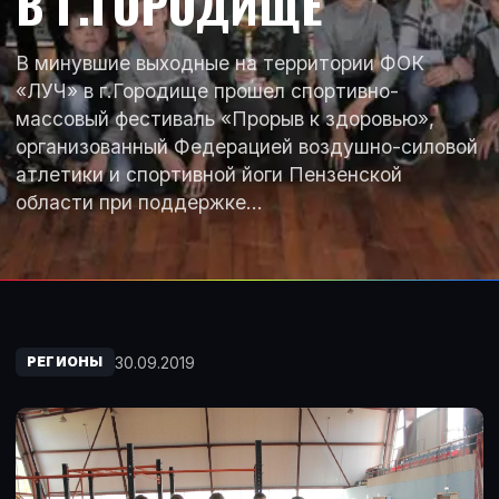
В Г.ГОРОДИЩЕ
В минувшие выходные на территории ФОК
«ЛУЧ» в г.Городище прошел спортивно-
массовый фестиваль «Прорыв к здоровью»,
организованный Федерацией воздушно-силовой
атлетики и спортивной йоги Пензенской
области при поддержке…
30.09.2019
РЕГИОНЫ