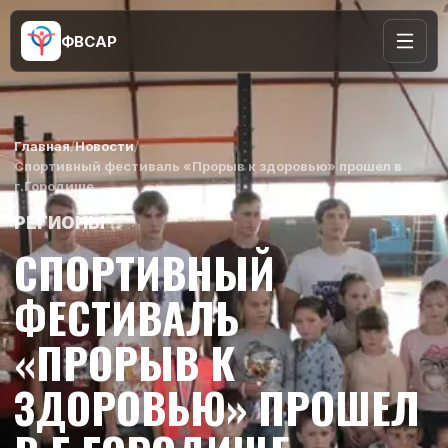
ФВСАР
Главная
/
Новости
/
Спортивный фестиваль «Прорыв к здоровью» прошел в
г.Городище
РЕГИОНЫ
СПОРТИВНЫЙ
ФЕСТИВАЛЬ
«ПРОРЫВ К
ЗДОРОВЬЮ» ПРОШЕЛ