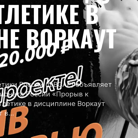
ТЛЕТИКЕ В
Е ВОРКАУТ
тики России (ФВСАР) объявляет
ионата России «Прорыв к
тлетике в дисциплине Воркаут
т в…