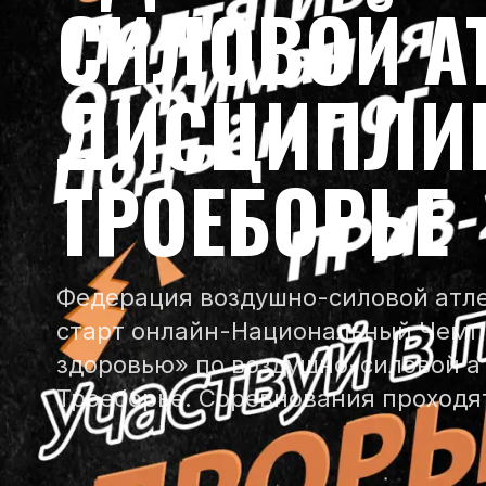
СИЛОВОЙ А
ДИСЦИПЛИН
ТРОЕБОРЬЕ
Федерация воздушно-силовой атле
старт онлайн-Национальный Чемп
здоровью» по воздушно-силовой а
Троеборье. Соревнования проходя