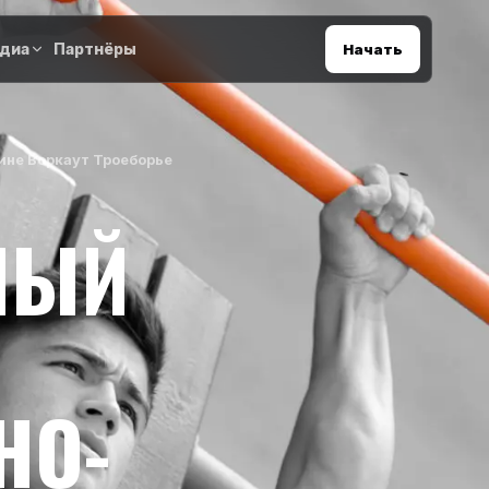
диа
Партнёры
Начать
ине Воркаут Троеборье
НЫЙ
НО-