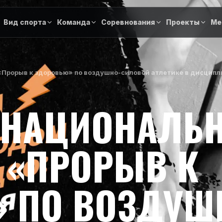
Вид спорта
Команда
Соревнования
Проекты
Ме
Прорыв к здоровью» по воздушно-силовой атлетике в дисципл
 НАЦИОНАЛЬ
 «ПРОРЫВ К
 ПО ВОЗДУШ