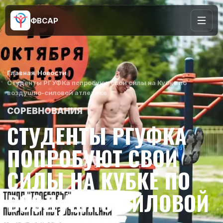
ФВСАР
Главная
/
Новости
/
Студенты РГУФКа попробуют свои силы на Кубке по
воздушно-силовой атлетике
СОРЕВНОВАНИЯ
СТУДЕНТЫ РГУФКА
ПОПРОБУЮТ СВОИ
СИЛЫ НА КУБКЕ ПО
ВОЗДУШНО-СИЛОВОЙ