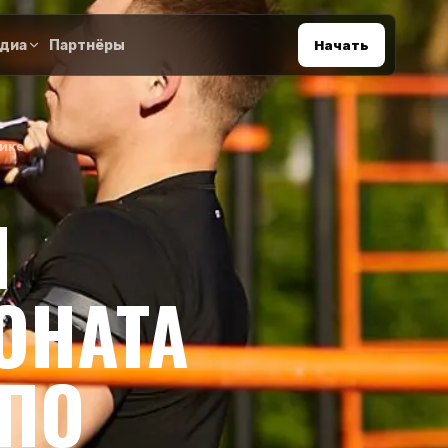
диа
Партнёры
Начать
тике
И
ОНАТА
 ПО