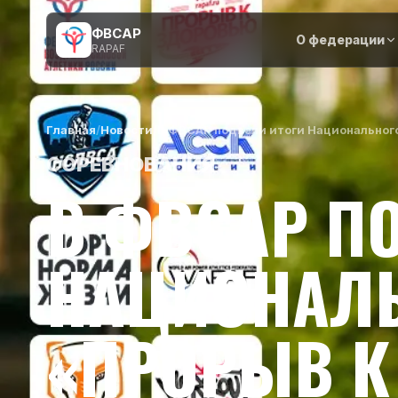
ФВСАР
О федерации
RAPAF
Главная
/
Новости
/
В ФВСАР подвели итоги Национальног
СОРЕВНОВАНИЯ
В ФВСАР П
НАЦИОНАЛЬ
«ПРОРЫВ К