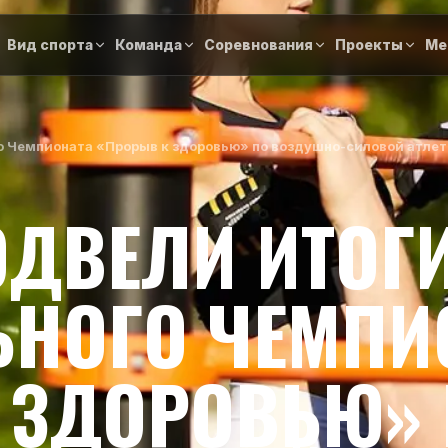
Вид спорта
Команда
Соревнования
Проекты
Ме
о Чемпионата «Прорыв к здоровью» по воздушно-силовой атле
ОДВЕЛИ ИТОГ
НОГО ЧЕМПИ
 ЗДОРОВЬЮ»