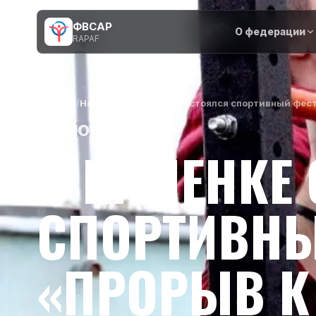
ФВСАР
О федерации
RAPAF
Главная
/
Новости
/
В Каменке состоялся спортивный фес
РЕГИОНЫ
В КАМЕНКЕ
СПОРТИВНЫ
«ПРОРЫВ К