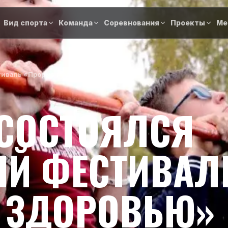
Вид спорта
Команда
Соревнования
Проекты
Ме
тиваль «Прорыв к здоровью»
 СОСТОЯЛСЯ
Й ФЕСТИВАЛ
 ЗДОРОВЬЮ»