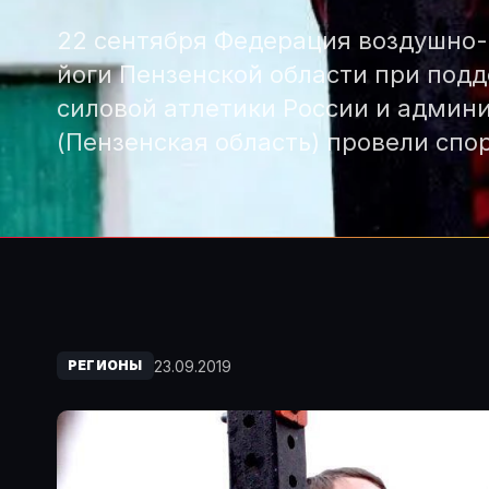
22 сентября Федерация воздушно-
йоги Пензенской области при под
силовой атлетики России и админ
(Пензенская область) провели сп
23.09.2019
РЕГИОНЫ