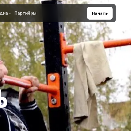
диа
Партнёры
Начать
Ь