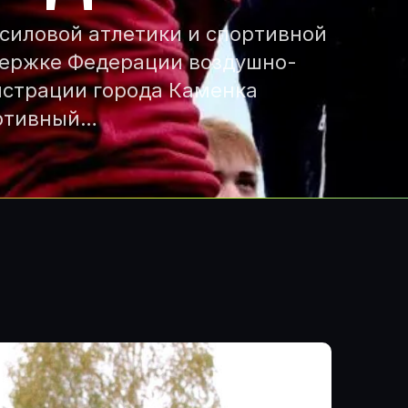
силовой атлетики и спортивной
держке Федерации воздушно-
истрации города Каменка
ортивный…