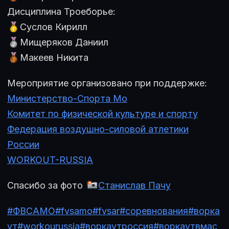
Дисциплина Троеборье:
Суслов Кирилл
Мищеряков Даниил
Макеев Никита
Мероприятие организовано при поддержке:
Министерство-Спорта Мо
Комитет по физической культуре и спорту
Федерация воздушно-силовой атлетики
России
WORKOUT-RUSSIA
Спасибо за фото
Станислав Пачу
#ФВСАМО
#fvsamo
#fvsar
#соревнования
#ворка
ут
#workourussia
#воркаутроссия
#воркаутвмас