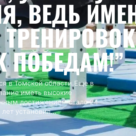
Я, ВЕДЬ ИМЕ
А ТРЕНИРОВОК
К ПОБЕДАМ!”
ся в Томской области.Еще в
лание иметь высокие
личным достижением стало 24
6 лет установил…