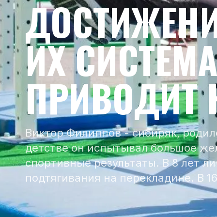
ДОСТИЖЕНИ
ИХ СИСТЕМ
ПРИВОДИТ 
Виктор Филиппов - сибиряк, родил
детстве он испытывал большое же
спортивные результаты. В 8 лет 
подтягивания на перекладине. В 1