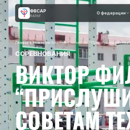
ФВСАР
О федерации
RAPAF
Главная
/
Новости
/
Виктор Филиппов: “Прислушивайтесь к
СОРЕВНОВАНИЯ
ВИКТОР ФИ
“ПРИСЛУШИ
СОВЕТАМ ТЕ