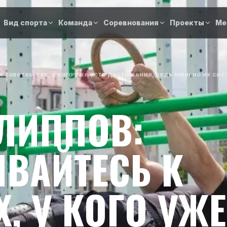
Вид спорта
Команда
Соревнования
Проекты
Ме
 советам тех, у кого уже есть достижения, ведь именно их сис
ЛИППОВ:
ВАЙТЕСЬ К
Х, У КОГО УЖЕ