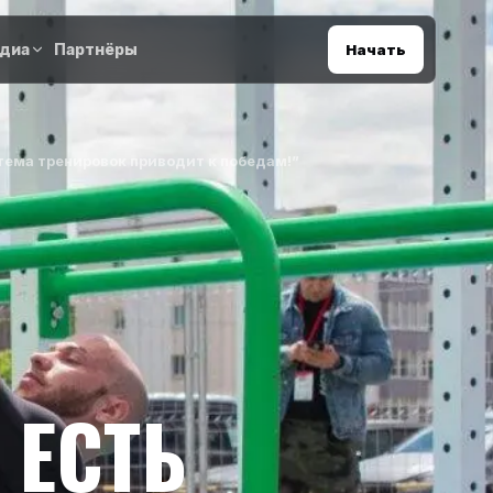
диа
Партнёры
Начать
тема тренировок приводит к победам!”
 ЕСТЬ