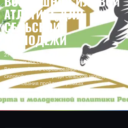
ВОЗДУШНО-СИЛОВОЙ
АТЛЕТИКЕ ДЛЯ
СЕЛЬСКОЙ
МОЛОДЕЖИ
21 августа Федерация воздушно-силовой
атлетики России проведет в Саранске
Всероссийские соревнования по воздушно-
силовой атлетике среди сельской молодежи.
Соревнования пройдут в рамках
Всероссийского фестиваля “Спорт в…