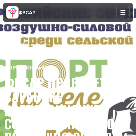
ФВСАР
Главная
/
Новости
/
ФВСАР проведет в Саранске Всероссийские соревнования
по воздушно-силовой атлетике для сельской молодежи
СОРЕВНОВАНИЯ
ФВСАР ПРОВЕДЕТ В
САРАНСКЕ
ВСЕРОССИЙСКИЕ
СОРЕВНОВАНИЯ ПО