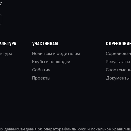
7
УЛЬТУРА
УЧАСТНИКАМ
СОРЕВНОВАН
льтура
Новичкам и родителям
Соревнован
Клубы и площадки
Результаты 
События
Спортсмен
Проекты
Документы
ых данных
Сведения об операторе
Файлы куки и локальное хранили