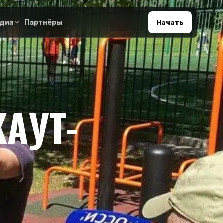
диа
Партнёры
Начать
АУТ-