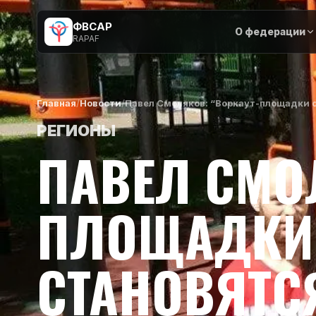
ФВСАР
О федерации
RAPAF
Главная
/
Новости
/
Павел Смоляков: “Воркаут-площадки 
РЕГИОНЫ
ПАВЕЛ СМО
ПЛОЩАДКИ
СТАНОВЯТС