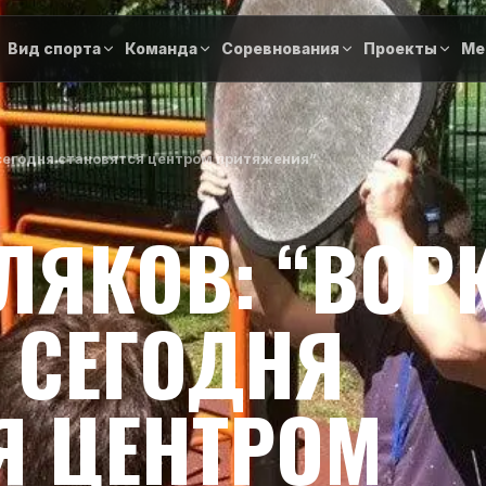
Вид спорта
Команда
Соревнования
Проекты
Ме
сегодня становятся центром притяжения”
ЛЯКОВ: “ВОРК
 СЕГОДНЯ
Я ЦЕНТРОМ