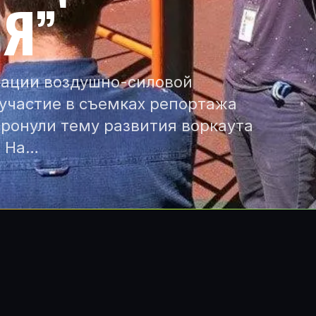
Я”
рации воздушно-силовой
 участие в съемках репортажа
тронули тему развития воркаута
. На…