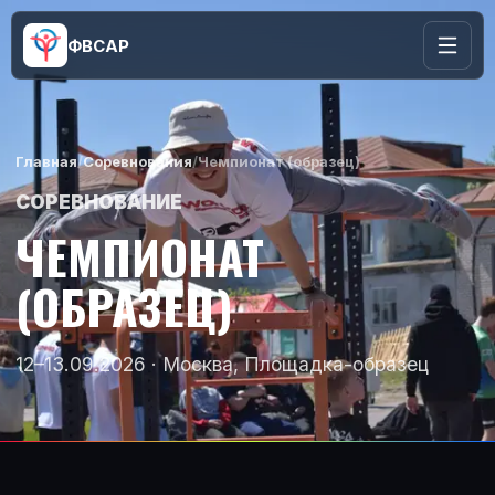
ФВСАР
Главная
/
Соревнования
/
Чемпионат (образец)
СОРЕВНОВАНИЕ
ЧЕМПИОНАТ
(ОБРАЗЕЦ)
12–13.09.2026 · Москва, Площадка-образец