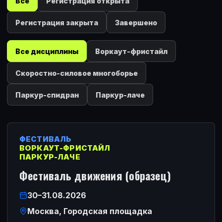
Все
Регистрация открыта
Регистрация закрыта
Завершено
Все дисциплины
Воркаут-фристайл
Скоростно-силовое многоборье
Паркур-спидран
Паркур-лаче
Показано
событий
:
1
ФЕСТИВАЛЬ
ВОРКАУТ-ФРИСТАЙЛ
ПАРКУР-ЛАЧЕ
Фестиваль движения (образец)
30–31.08.2026
Дата
Москва
, Городская площадка
Место