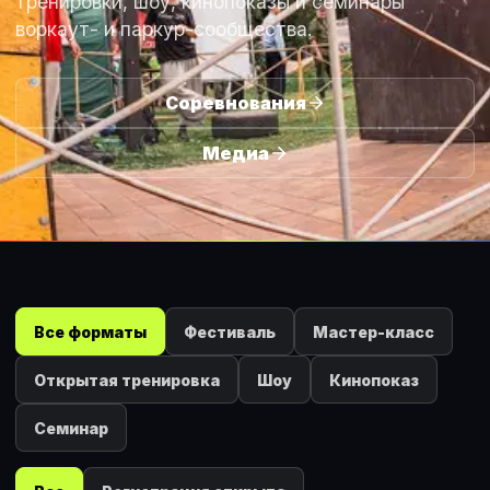
тренировки, шоу, кинопоказы и семинары
воркаут- и паркур-сообщества.
Соревнования
Медиа
Календарь событий движения
Все форматы
Фестиваль
Мастер-класс
Открытая тренировка
Шоу
Кинопоказ
Семинар