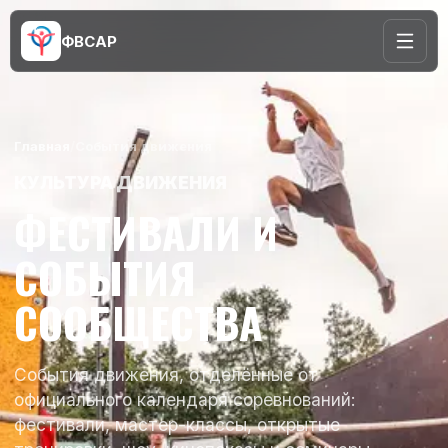
ФВСАР
Главная
/
События движения
КУЛЬТУРА ДВИЖЕНИЯ
ФЕСТИВАЛИ И
СОБЫТИЯ
СООБЩЕСТВА
События движения, отделённые от
официального календаря соревнований:
фестивали, мастер-классы, открытые