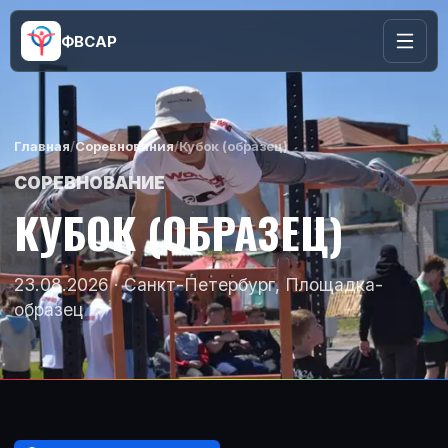
ФВСАР
Главная
/
Соревнования
/
Кубок (образец)
СОРЕВНОВАНИЕ
КУБОК (ОБРАЗЕЦ)
23.08.2026 · Санкт-Петербург, Площадка-
образец